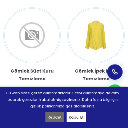
Gömlek Süet Kuru
Gömlek İpek Kuru
Temizleme
Temizleme
Bu web sitesi çerez kullanmaktadır. Siteyi kullanmaya devam
ederek çerezleri kabul etmiş sayılırsınız. Daha fazla bilgi için
gizlilik politikamıza göz atabilirsiniz.
Reddet
Kabul Et
DIL
ANA SAYFA
ÜRÜNLER
İLETIŞIM