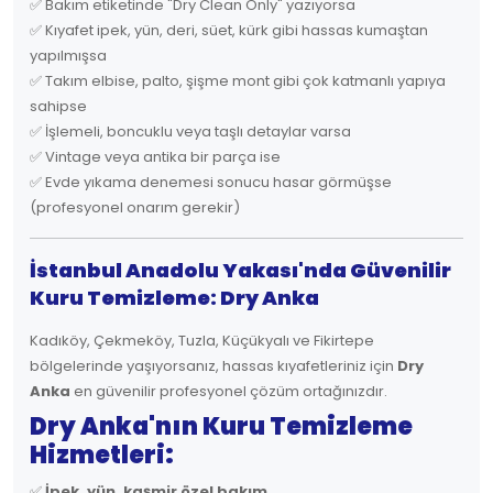
✅ Bakım etiketinde "Dry Clean Only" yazıyorsa
✅ Kıyafet ipek, yün, deri, süet, kürk gibi hassas kumaştan
yapılmışsa
✅ Takım elbise, palto, şişme mont gibi çok katmanlı yapıya
sahipse
✅ İşlemeli, boncuklu veya taşlı detaylar varsa
✅ Vintage veya antika bir parça ise
✅ Evde yıkama denemesi sonucu hasar görmüşse
(profesyonel onarım gerekir)
İstanbul Anadolu Yakası'nda Güvenilir
Kuru Temizleme: Dry Anka
Kadıköy, Çekmeköy, Tuzla, Küçükyalı ve Fikirtepe
bölgelerinde yaşıyorsanız, hassas kıyafetleriniz için
Dry
Anka
en güvenilir profesyonel çözüm ortağınızdır.
Dry Anka'nın Kuru Temizleme
Hizmetleri:
✅
İpek, yün, kaşmir özel bakım