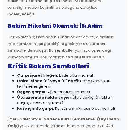
bakım etiketlerinin doğru okunması ve profesyonel
temizliğin neden kaçınılmaz olduğunu detaylıca
inceleyeceğiz.
Bakım Etiketini Okumak: İlk Adım
Her kıyafetin iç kısmında bulunan bakım etiketi, o giysinin
nasıl temizlenmesi gerektiğini gösteren uluslararası
sembollerden oluşur. Bu semboller yalnızca öneri değil,
kumaşın ömrünü korumak için
zorunlu kurallardır.
Kritik Bakım Sembolleri
Çarpı işaretli leğen:
Evde yıkanmamalı
Daire içinde "P" veya "F" harfi:
Profesyonel kuru
temizleme gerekli
Üçgen çarpılı:
Ağartıcı kullanılmamalı
Ütü üzerinde nokta sayısı:
Ütü sıcaklığı (1 nokta =
düşük, 3 nokta = yüksek)
Kare içinde çarpı:
Kurutma makinesine atılmamalı
Eğer kıyafetinizde
"Sadece Kuru Temizleme" (Dry Clean
Only)
yazıyorsa, evde yıkama denemesi yapmayın. Aksi