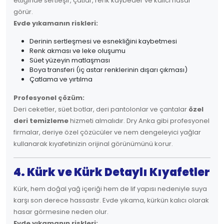
ettiğinde sertleşir, çatlar, renk kaybeder ve kalıcı hasar
görür.
Evde yıkamanın riskleri:
Derinin sertleşmesi ve esnekliğini kaybetmesi
Renk akması ve leke oluşumu
Süet yüzeyin matlaşması
Boya transferi (iç astar renklerinin dışarı çıkması)
Çatlama ve yırtılma
Profesyonel çözüm:
Deri ceketler, süet botlar, deri pantolonlar ve çantalar
özel
deri temizleme
hizmeti almalıdır. Dry Anka gibi profesyonel
firmalar, deriye özel çözücüler ve nem dengeleyici yağlar
kullanarak kıyafetinizin orijinal görünümünü korur.
4. Kürk ve Kürk Detaylı Kıyafetler
Kürk, hem doğal yağ içeriği hem de lif yapısı nedeniyle suya
karşı son derece hassastır. Evde yıkama, kürkün kalıcı olarak
hasar görmesine neden olur.
Evde yıkamanın riskleri: