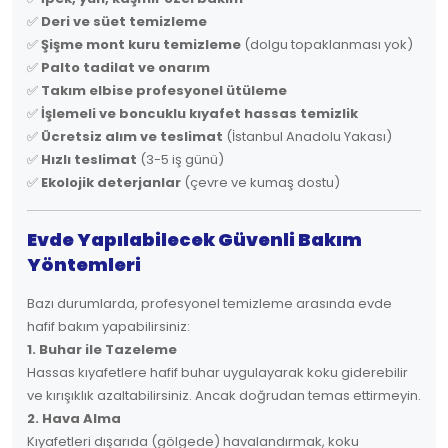
✅
Deri ve süet temizleme
✅
Şişme mont kuru temizleme
(dolgu topaklanması yok)
✅
Palto tadilat ve onarım
✅
Takım elbise profesyonel ütüleme
✅
İşlemeli ve boncuklu kıyafet hassas temizlik
✅
Ücretsiz alım ve teslimat
(İstanbul Anadolu Yakası)
✅
Hızlı teslimat
(3-5 iş günü)
✅
Ekolojik deterjanlar
(çevre ve kumaş dostu)
Evde Yapılabilecek Güvenli Bakım
Yöntemleri
Bazı durumlarda, profesyonel temizleme arasında evde
hafif bakım yapabilirsiniz:
1. Buhar ile Tazeleme
Hassas kıyafetlere hafif buhar uygulayarak koku giderebilir
ve kırışıklık azaltabilirsiniz. Ancak doğrudan temas ettirmeyin.
2. Hava Alma
Kıyafetleri dışarıda (gölgede) havalandırmak, koku