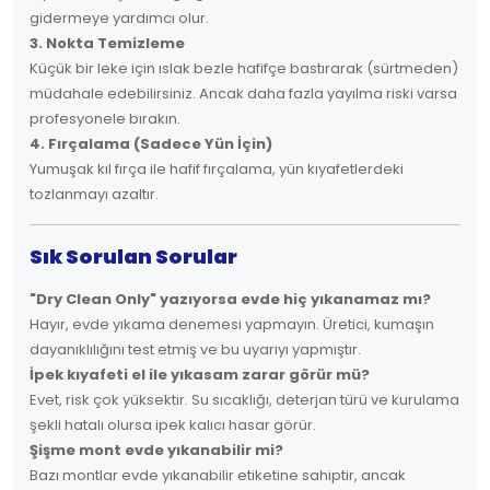
gidermeye yardımcı olur.
3. Nokta Temizleme
Küçük bir leke için ıslak bezle hafifçe bastırarak (sürtmeden)
müdahale edebilirsiniz. Ancak daha fazla yayılma riski varsa
profesyonele bırakın.
4. Fırçalama (Sadece Yün İçin)
Yumuşak kıl fırça ile hafif fırçalama, yün kıyafetlerdeki
tozlanmayı azaltır.
Sık Sorulan Sorular
"Dry Clean Only" yazıyorsa evde hiç yıkanamaz mı?
Hayır, evde yıkama denemesi yapmayın. Üretici, kumaşın
dayanıklılığını test etmiş ve bu uyarıyı yapmıştır.
İpek kıyafeti el ile yıkasam zarar görür mü?
Evet, risk çok yüksektir. Su sıcaklığı, deterjan türü ve kurulama
şekli hatalı olursa ipek kalıcı hasar görür.
Şişme mont evde yıkanabilir mi?
Bazı montlar evde yıkanabilir etiketine sahiptir, ancak