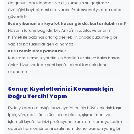
dolgunun topaklanması ve dış kumaşın su geçirmez
özelliğini kaybetmesi riski vardır. Profesyonel yıkama daha
güvenlidir.
Evde yıkanan bir kıyafet hasar gördü, kurtarılabilir mi?
Hasarın türüne bağlıdır. Dry Anka'nın tadilat ve onarım
hizmeti ile bazı hasarlar giderilebilir, ancak büzülme gibi
yapısal bozukluklar geri alınamaz.
Kuru temizleme pahalı mı?
Kuru temizleme, kıyafetinizin ömrünü uzatır ve kalıcı hasarı
önler. Uzun vadede yeni kıyafet almaktan çok daha
ekonomiktir.
Sonuç: Kıyafetlerinizi Korumak İçin
Doğru Tercihi Yapın
Evde yıkama kolaylığı, bazı kıyafetler için büyük bir risk taşır.
İpek, yün, deri, süet, kürk, takım elbise, şişme mont ve
işlemeli kıyafetlerinizi profesyonel kuru temizlemeye teslim
ederek hem ömürlerini uzatır hem de her zaman yeni gibi