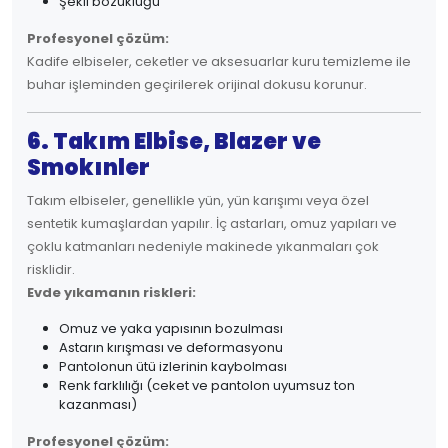
Şekil bozukluğu
Profesyonel çözüm:
Kadife elbiseler, ceketler ve aksesuarlar kuru temizleme ile
buhar işleminden geçirilerek orijinal dokusu korunur.
6. Takım Elbise, Blazer ve
Smokınler
Takım elbiseler, genellikle yün, yün karışımı veya özel
sentetik kumaşlardan yapılır. İç astarları, omuz yapıları ve
çoklu katmanları nedeniyle makinede yıkanmaları çok
risklidir.
Evde yıkamanın riskleri:
Omuz ve yaka yapısının bozulması
Astarın kırışması ve deformasyonu
Pantolonun ütü izlerinin kaybolması
Renk farklılığı (ceket ve pantolon uyumsuz ton
kazanması)
Profesyonel çözüm: