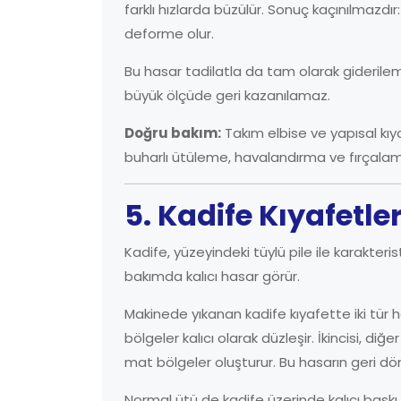
farklı hızlarda büzülür. Sonuç kaçınılmazdır
deforme olur.
Bu hasar tadilatla da tam olarak giderilemez
büyük ölçüde geri kazanılamaz.
Doğru bakım:
Takım elbise ve yapısal kıy
buharlı ütüleme, havalandırma ve fırçalama
5. Kadife Kıyafetle
Kadife, yüzeyindeki tüylü pile ile karakter
bakımda kalıcı hasar görür.
Makinede yıkanan kadife kıyafette iki tür h
bölgeler kalıcı olarak düzleşir. İkincisi, d
mat bölgeler oluşturur. Bu hasarın geri dö
Normal ütü de kadife üzerinde kalıcı baskı iz