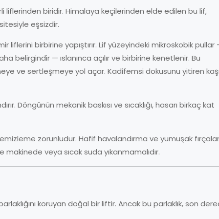
iflerinden biridir. Himalaya keçilerinden elde edilen bu lif,
itesiyle eşsizdir.
liflerini birbirine yapıştırır. Lif yüzeyindeki mikroskobik pullar
belirgindir — ıslanınca açılır ve birbirine kenetlenir. Bu
ye ve sertleşmeye yol açar. Kadifemsi dokusunu yitiren kaş
rır. Döngünün mekanik baskısı ve sıcaklığı, hasarı birkaç kat
u temizleme zorunludur. Hafif havalandırma ve yumuşak fırçal
likle makinede veya sıcak suda yıkanmamalıdır.
 parlaklığını koruyan doğal bir liftir. Ancak bu parlaklık, son der