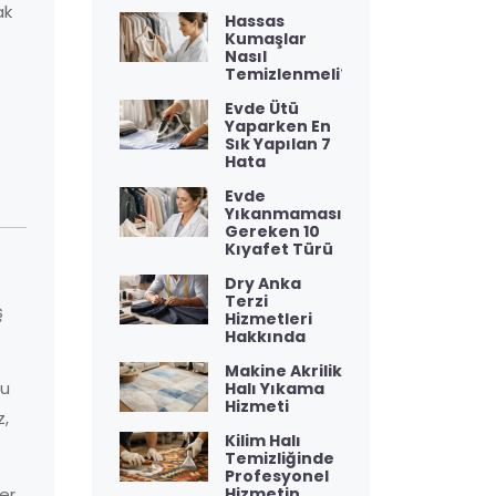
ak
Hassas
Kumaşlar
Nasıl
Temizlenmeli?
Evde Ütü
Yaparken En
Sık Yapılan 7
Hata
Evde
Yıkanmaması
Gereken 10
Kıyafet Türü
Dry Anka
Terzi
ş
Hizmetleri
Hakkında
Makine Akrilik
bu
Halı Yıkama
Hizmeti
z,
Kilim Halı
Temizliğinde
Profesyonel
Hizmetin
er.