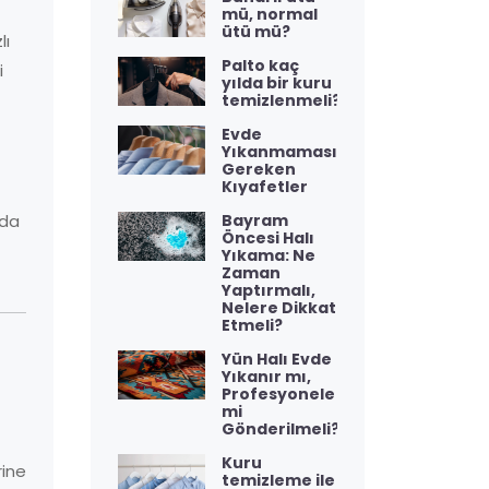
mü, normal
ütü mü?
lı
Palto kaç
i
yılda bir kuru
temizlenmeli?
Evde
Yıkanmaması
Gereken
Kıyafetler
Bayram
uda
Öncesi Halı
Yıkama: Ne
Zaman
Yaptırmalı,
Nelere Dikkat
Etmeli?
Yün Halı Evde
Yıkanır mı,
Profesyonele
mi
Gönderilmeli?
Kuru
rine
temizleme ile