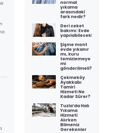
normal
ir
yıkama
arasındaki
fark nedir?
in
Deri ceket
bakımı: Evde
aha
yapılabilecekler
Şişme mont
evde yıkanır
mı, kuru
temizlemeye
mi
gönderilmeli?
Çekmeköy
Ayakkabı
Tamiri
Hizmeti Ne
Kadar Sürer?
Tuzla’da Halı
Yıkama
Hizmeti
Alırken
Bilmeniz
a
Gerekenler