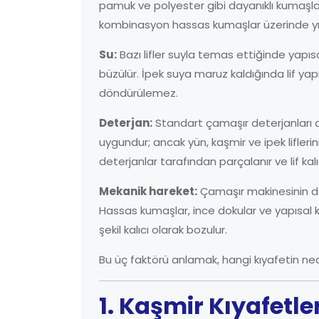
pamuk ve polyester gibi dayanıklı kumaşlar
kombinasyon hassas kumaşlar üzerinde yıkı
Su:
Bazı lifler suyla temas ettiğinde yapısal 
büzülür. İpek suya maruz kaldığında lif yapı
döndürülemez.
Deterjan:
Standart çamaşır deterjanları al
uygundur; ancak yün, kaşmir ve ipek liflerin
deterjanlar tarafından parçalanır ve lif kalı
Mekanik hareket:
Çamaşır makinesinin dö
Hassas kumaşlar, ince dokular ve yapısal kıy
şekil kalıcı olarak bozulur.
Bu üç faktörü anlamak, hangi kıyafetin ne
1. Kaşmir Kıyafetle