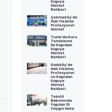
Kapıya
Hizmet
Rehberi
Çekmeköy'de
Halı Yıkama:
Profesyonel
Hizmet
Tuzla'da Kuru
Temizleme
İle Kapıdan
Kapıya
Hizmet
Rehberi
Kadıköy'de
Halı Yıkama:
Profesyonel
ve Kapıdan
Kapıya
Hizmet
Rehberi
Tekstil
Bakımında
Yapılan 10
Yaygın Hata