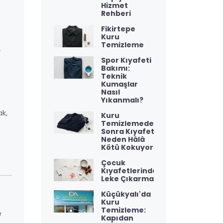
Hizmet
Rehberi
Fikirtepe
Kuru
Temizleme
r
Spor Kıyafeti
Bakımı:
Teknik
Kumaşlar
Nasıl
Yıkanmalı?
ak,
Kuru
Temizlemeden
Sonra Kıyafet
Neden Hâlâ
Kötü Kokuyor?
Çocuk
Kıyafetlerinde
Leke Çıkarma
Küçükyalı'da
Kuru
Temizleme:
e
Kapıdan