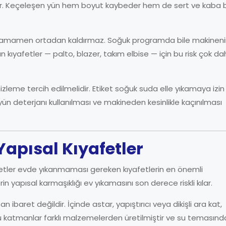
linir. Keçeleşen yün hem boyut kaybeder hem de sert ve kaba b
 tamamen ortadan kaldırmaz. Soğuk programda bile makinen
yün kıyafetler — palto, blazer, takım elbise — için bu risk çok d
izleme tercih edilmelidir. Etiket soğuk suda elle yıkamaya izin
ün deterjanı kullanılması ve makineden kesinlikle kaçınılması
Yapısal Kıyafetler
afetler evde yıkanmaması gereken kıyafetlerin en önemli
rin yapısal karmaşıklığı ev yıkamasını son derece riskli kılar.
 ibaret değildir. İçinde astar, yapıştırıcı veya dikişli ara kat,
 Bu katmanlar farklı malzemelerden üretilmiştir ve su temasınd