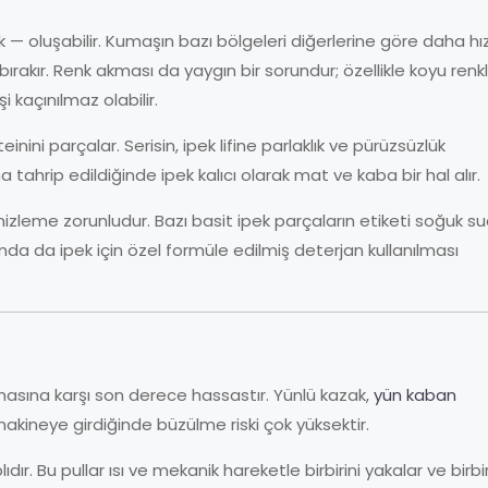
— oluşabilir. Kumaşın bazı bölgeleri diğerlerine göre daha hız
bırakır. Renk akması da yaygın bir sorundur; özellikle koyu renkl
 kaçınılmaz olabilir.
inini parçalar. Serisin, ipek lifine parlaklık ve pürüzsüzlük
ahrip edildiğinde ipek kalıcı olarak mat ve kaba bir hal alır.
mizleme zorunludur. Bazı basit ipek parçaların etiketi soğuk s
mda da ipek için özel formüle edilmiş deterjan kullanılması
kamasına karşı son derece hassastır. Yünlü kazak,
yün kaban
kineye girdiğinde büzülme riski çok yüksektir.
lıdır. Bu pullar ısı ve mekanik hareketle birbirini yakalar ve birbi