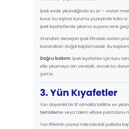
İpek evde yıkandığında su izi — water mark 
kurur; bu eşitsiz kuruma yüzeyinde kalıcı iz 
ipek kıyafetlerde yıkama suyuna renk geçişi
Standart deterjan ipek lifindeki serisin prote
kazandıran doğal kaplamasıdır. Bu kaplama t
Doğru bakım:
İpek kıyafetler için kuru te
elle yıkamaya izin verebilir; ancak bu duru
şarttır.
3. Yün Kıyafetler
Yün dayanıklı bir lif olmakla birlikte ev yı
temizlem
e veya takım elbise pantolonu ma
Yün liflerinin yüzeyi mikroskobik pullarla kap