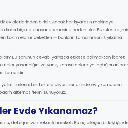
k ev aletlerinden biridir. Ancak her kıyafetin makineye
afetin kalıcı biçimde hasar görmesine neden olur. Büzülen kaşmi
itiren takım elbise ceketleri — bunların tamamı yanlış yıkama
lıdır? Bu sorunun cevabı yalnızca etikete bakmaktan ibaret
e neler yaşandığını ve yanlış kararın nelere yol açtığını anlam
n temelidir.
et türlerini tek tek ele alıyor, her birinde ev yıkamasının
u bakım alternatiflerini sunuyoruz.
tler Evde Yıkanamaz?
r: su, deterjan ve mekanik hareket. Bu üç bileşen birleştiğind