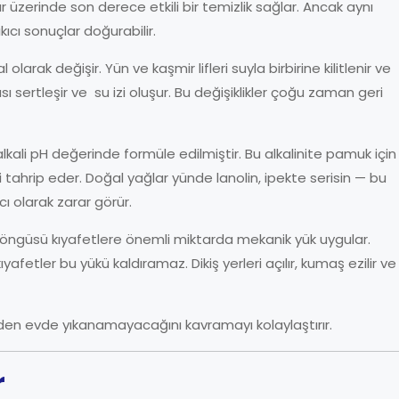
 üzerinde son derece etkili bir temizlik sağlar. Ancak aynı
cı sonuçlar doğurabilir.
olarak değişir. Yün ve kaşmir lifleri suyla birbirine kilitlenir ve
sı sertleşir ve su izi oluşur. Bu değişiklikler çoğu zaman geri
kali pH değerinde formüle edilmiştir. Bu alkalinite pamuk için
i tahrip eder. Doğal yağlar yünde lanolin, ipekte serisin — bu
cı olarak zarar görür.
ngüsü kıyafetlere önemli miktarda mekanik yük uygular.
afetler bu yükü kaldıramaz. Dikiş yerleri açılır, kumaş ezilir ve
den evde yıkanamayacağını kavramayı kolaylaştırır.
r