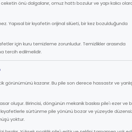
: ceketin önü dalgalanır, omuz hattı bozulur ve yapı kalıcı olar
. Yapısal bir kıyafetin orijinal silüeti, bir kez bozulduğunda
afetler için kuru temizleme zorunludur. Temizlikler arasında
 tercih edilmelidir.
r
istik görünümünü kazanır. Bu pile son derece hassastır ve yanlı
asar oluşur. Birincisi, döngünün mekanik baskısı pile'ı ezer ve 
iğer kıyafetlerle sürtünme pile yönünü bozar ve yüzeyde düzensi
nüşü yoktur.
i bırakır. Yüksek sıcaklık pile'ı eritir ve şeklini tamamen yok ed