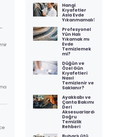
Hangi
Kıyafetler
Asla Evde
Yıkanmamalı?
 —
Profesyonel
Yün Halı
Yıkamak mı
Evde
mir
Temizlemek
mi?
Düğün ve
Özel Gün
Kıyafetleri
Nasıl
Temizlenir ve
ama
Saklanır?
Ayakkabı ve
Çanta Bakımı:
Deri
Aksesuarlarda
Doğru
Temizlik
Rehberi
ece
Buharlı ütü