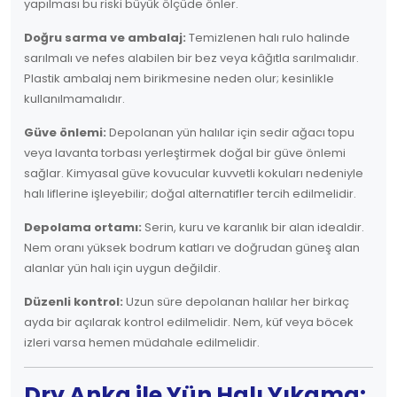
yapılması bu riski büyük ölçüde önler.
Doğru sarma ve ambalaj:
Temizlenen halı rulo halinde
sarılmalı ve nefes alabilen bir bez veya kâğıtla sarılmalıdır.
Plastik ambalaj nem birikmesine neden olur; kesinlikle
kullanılmamalıdır.
Güve önlemi:
Depolanan yün halılar için sedir ağacı topu
veya lavanta torbası yerleştirmek doğal bir güve önlemi
sağlar. Kimyasal güve kovucular kuvvetli kokuları nedeniyle
halı liflerine işleyebilir; doğal alternatifler tercih edilmelidir.
Depolama ortamı:
Serin, kuru ve karanlık bir alan idealdir.
Nem oranı yüksek bodrum katları ve doğrudan güneş alan
alanlar yün halı için uygun değildir.
Düzenli kontrol:
Uzun süre depolanan halılar her birkaç
ayda bir açılarak kontrol edilmelidir. Nem, küf veya böcek
izleri varsa hemen müdahale edilmelidir.
Dry Anka ile Yün Halı Yıkama: