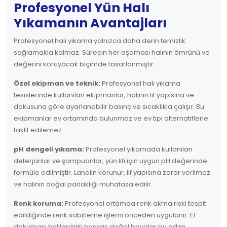
Profesyonel Yün Halı
Yıkamanın Avantajları
Profesyonel halı yıkama yalnızca daha derin temizlik
sağlamakla kalmaz. Sürecin her aşaması halının ömrünü ve
değerini koruyacak biçimde tasarlanmıştır.
Özel ekipman ve teknik:
Profesyonel halı yıkama
tesislerinde kullanılan ekipmanlar, halının lif yapısına ve
dokusuna göre ayarlanabilir basınç ve sıcaklıkla çalışır. Bu
ekipmanlar ev ortamında bulunmaz ve ev tipi alternatiflerle
taklit edilemez.
pH dengeli yıkama:
Profesyonel yıkamada kullanılan
deterjanlar ve şampuanlar, yün lifi için uygun pH değerinde
formüle edilmiştir. Lanolin korunur, lif yapısına zarar verilmez
ve halının doğal parlaklığı muhafaza edilir.
Renk koruma:
Profesyonel ortamda renk akma riski tespit
edildiğinde renk sabitleme işlemi önceden uygulanır. El
dokuması halılardaki hassas doğal boyalar bu adım