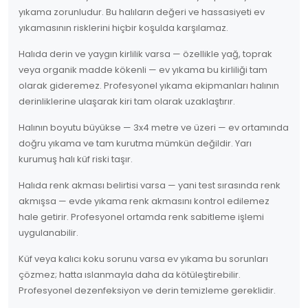
yıkama zorunludur. Bu halıların değeri ve hassasiyeti ev
yıkamasının risklerini hiçbir koşulda karşılamaz.
Halıda derin ve yaygın kirlilik varsa — özellikle yağ, toprak
veya organik madde kökenli — ev yıkama bu kirliliği tam
olarak gideremez. Profesyonel yıkama ekipmanları halının
derinliklerine ulaşarak kiri tam olarak uzaklaştırır.
Halının boyutu büyükse — 3x4 metre ve üzeri — ev ortamında
doğru yıkama ve tam kurutma mümkün değildir. Yarı
kurumuş halı küf riski taşır.
Halıda renk akması belirtisi varsa — yani test sırasında renk
akmışsa — evde yıkama renk akmasını kontrol edilemez
hale getirir. Profesyonel ortamda renk sabitleme işlemi
uygulanabilir.
Küf veya kalıcı koku sorunu varsa ev yıkama bu sorunları
çözmez; hatta ıslanmayla daha da kötüleştirebilir.
Profesyonel dezenfeksiyon ve derin temizleme gereklidir.