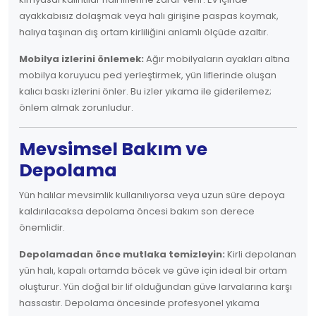
ayakkabısız dolaşmak veya halı girişine paspas koymak,
halıya taşınan dış ortam kirliliğini anlamlı ölçüde azaltır.
Mobilya izlerini önlemek:
Ağır mobilyaların ayakları altına
mobilya koruyucu ped yerleştirmek, yün liflerinde oluşan
kalıcı baskı izlerini önler. Bu izler yıkama ile giderilemez;
önlem almak zorunludur.
Mevsimsel Bakım ve
Depolama
Yün halılar mevsimlik kullanılıyorsa veya uzun süre depoya
kaldırılacaksa depolama öncesi bakım son derece
önemlidir.
Depolamadan önce mutlaka temizleyin:
Kirli depolanan
yün halı, kapalı ortamda böcek ve güve için ideal bir ortam
oluşturur. Yün doğal bir lif olduğundan güve larvalarına karşı
hassastır. Depolama öncesinde profesyonel yıkama