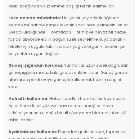
olabileceğinden düz emme başlığı tercih edilmelidir.
Leke anında müdahale:
Halıya bir şey döküldüğünde
hemen müdahale etmek lekenin kalıcı hale gelmesini önler.
Sıvı döküldüğünde — ovmadan — temiz ve beyaz bir bezle
fazlası absorbe edilir. Soğuk su ile seyreltme suya dayanıklı
lekeler için uygulanabilir; ancak yağ ve organik lekeler için
bu yöntem uygun değildir.
Güneş ışığından koruma:
Yün halılar uzun süreli doğrudan
güneş ışığına maruz kaldığında renkleri solar. Güneş gören
alanlarda perde veya güneşlik kullanmak halının rengini
korur.
Halı altı kullanımı:
Halı altı pedleri hem halının kaymasını
önler hem de alt yüzeyin hava almasını sağlar. Hava
sirkülasyonunun olduğu bir alt yüzey nem birikmesini ve küf
riskini azaltır.
Ayakkabısız kullanım:
Dışarıdan getirilen kum, toprak ve
kimyasal kalıntılar halı liflerine zarar verir. Ev içinde