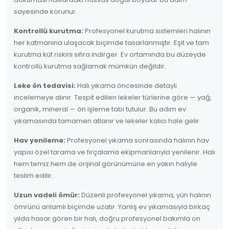
sayesinde korunur.
Kontrollü kurutma:
Profesyonel kurutma sistemleri halının
her katmanına ulaşacak biçimde tasarlanmıştır. Eşit ve tam
kurutma küf riskini sıfıra indirger. Ev ortamında bu düzeyde
kontrollü kurutma sağlamak mümkün değildir.
Leke ön tedavisi:
Halı yıkama öncesinde detaylı
incelemeye alınır. Tespit edilen lekeler türlerine göre — yağ,
organik, mineral — ön işleme tabi tutulur. Bu adım ev
yıkamasında tamamen atlanır ve lekeler kalıcı hale gelir.
Hav yenileme:
Profesyonel yıkama sonrasında halının hav
yapısı özel tarama ve fırçalama ekipmanlarıyla yenilenir. Halı
hem temiz hem de orijinal görünümüne en yakın haliyle
teslim edilir.
Uzun vadeli ömür:
Düzenli profesyonel yıkama, yün halının
ömrünü anlamlı biçimde uzatır. Yanlış ev yıkamasıyla birkaç
yılda hasar gören bir halı, doğru profesyonel bakımla on