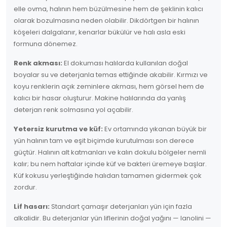
elle ovma, halının hem büzülmesine hem de şeklinin kalıcı
olarak bozulmasına neden olabilir. Dikdörtgen bir halının
köşeleri dalgalanır, kenarlar bükülür ve halı asla eski
formuna dönemez.
Renk akması:
El dokuması halılarda kullanılan doğal
boyalar su ve deterjanla temas ettiğinde akabilir. Kırmızı ve
koyu renklerin açık zeminlere akması, hem görsel hem de
kalıcı bir hasar oluşturur. Makine halılarında da yanlış
deterjan renk solmasına yol açabilir.
Yetersiz kurutma ve küf:
Ev ortamında yıkanan büyük bir
yün halının tam ve eşit biçimde kurutulması son derece
güçtür. Halının alt katmanları ve kalın dokulu bölgeler nemli
kalır; bu nem haftalar içinde küf ve bakteri üremeye başlar.
Küf kokusu yerleştiğinde halıdan tamamen gidermek çok
zordur.
Lif hasarı:
Standart çamaşır deterjanları yün için fazla
alkalidir. Bu deterjanlar yün liflerinin doğal yağını — lanolini —