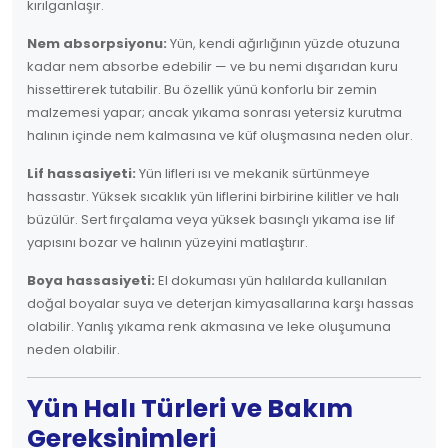
kırılganlaşır.
Nem absorpsiyonu:
Yün, kendi ağırlığının yüzde otuzuna
kadar nem absorbe edebilir — ve bu nemi dışarıdan kuru
hissettirerek tutabilir. Bu özellik yünü konforlu bir zemin
malzemesi yapar; ancak yıkama sonrası yetersiz kurutma
halının içinde nem kalmasına ve küf oluşmasına neden olur.
Lif hassasiyeti:
Yün lifleri ısı ve mekanik sürtünmeye
hassastır. Yüksek sıcaklık yün liflerini birbirine kilitler ve halı
büzülür. Sert fırçalama veya yüksek basınçlı yıkama ise lif
yapısını bozar ve halının yüzeyini matlaştırır.
Boya hassasiyeti:
El dokuması yün halılarda kullanılan
doğal boyalar suya ve deterjan kimyasallarına karşı hassas
olabilir. Yanlış yıkama renk akmasına ve leke oluşumuna
neden olabilir.
Yün Halı Türleri ve Bakım
Gereksinimleri