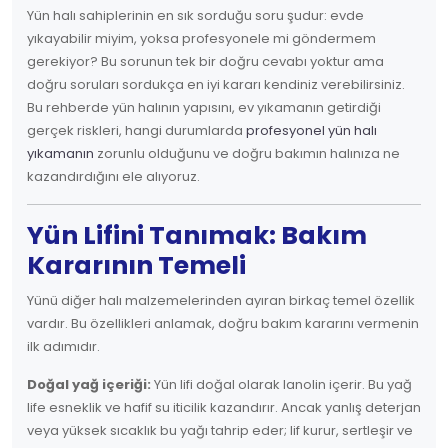
Yün halı sahiplerinin en sık sorduğu soru şudur: evde
yıkayabilir miyim, yoksa profesyonele mi göndermem
gerekiyor? Bu sorunun tek bir doğru cevabı yoktur ama
doğru soruları sordukça en iyi kararı kendiniz verebilirsiniz.
Bu rehberde yün halının yapısını, ev yıkamanın getirdiği
gerçek riskleri, hangi durumlarda
profesyonel yün halı
yıkamanın
zorunlu olduğunu ve doğru bakımın halınıza ne
kazandırdığını ele alıyoruz.
Yün Lifini Tanımak: Bakım
Kararının Temeli
Yünü diğer halı malzemelerinden ayıran birkaç temel özellik
vardır. Bu özellikleri anlamak, doğru bakım kararını vermenin
ilk adımıdır.
Doğal yağ içeriği:
Yün lifi doğal olarak lanolin içerir. Bu yağ
life esneklik ve hafif su iticilik kazandırır. Ancak yanlış deterjan
veya yüksek sıcaklık bu yağı tahrip eder; lif kurur, sertleşir ve