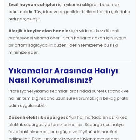
Evcil hayvan sahipleri
için yıkama sıklığı bir basamak
artırılmalıdır. Tüy, idrar ve organik kir birikimi halıda çok daha
hızlı gerçekleşir.
Alerjik bireyler olan haneler
için yılda bir kez düzenli
profesyonel yıkama önerilir. Yün halılar toz akarı için uygun
bir ortam sağlayabilir; düzenli derin temizleme bu riski
minimize eder.
Yıkamalar Arasında Halıyı
Nasıl Korumalısınız?
Profesyonel yıkama seansları arasındaki süreyi uzatmak ve
halının temizliğini daha uzun süre korumak için birkaç pratik
adım uygulanabilir.
Düzenli elektrik süpürgesi:
Yün halı haftada en az iki kez
elektrik süpürgesiyle temizlenmelidir. Süpürge ucu halıya
fazla bastırılmamalı; orta güçte ve lif yönünde hareket
edilmelidir. Fırçalı uç yün yüzeyinde tüylenmeye neden