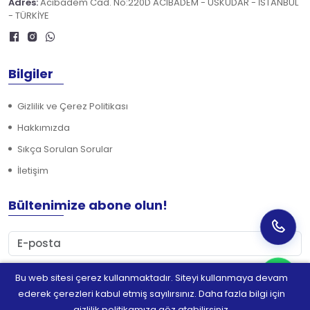
Adres:
Acıbadem Cad. No:220D ACIBADEM - ÜSKÜDAR - İSTANBUL
- TÜRKİYE
Bilgiler
Gizlilik ve Çerez Politikası
Hakkımızda
Sıkça Sorulan Sorular
İletişim
Bültenimize abone olun!
Bu web sitesi çerez kullanmaktadır. Siteyi kullanmaya devam
Abone Ol
ederek çerezleri kabul etmiş sayılırsınız. Daha fazla bilgi için
gizlilik politikamıza göz atabilirsiniz.