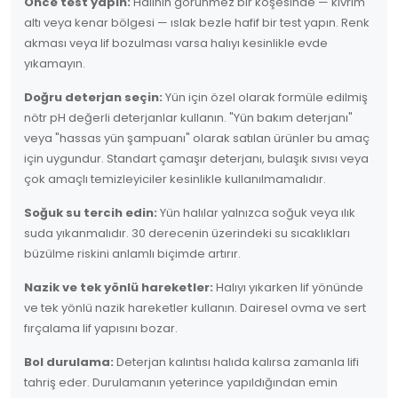
Önce test yapın:
Halının görünmez bir köşesinde — kıvrım
altı veya kenar bölgesi — ıslak bezle hafif bir test yapın. Renk
akması veya lif bozulması varsa halıyı kesinlikle evde
yıkamayın.
Doğru deterjan seçin:
Yün için özel olarak formüle edilmiş
nötr pH değerli deterjanlar kullanın. "Yün bakım deterjanı"
veya "hassas yün şampuanı" olarak satılan ürünler bu amaç
için uygundur. Standart çamaşır deterjanı, bulaşık sıvısı veya
çok amaçlı temizleyiciler kesinlikle kullanılmamalıdır.
Soğuk su tercih edin:
Yün halılar yalnızca soğuk veya ılık
suda yıkanmalıdır. 30 derecenin üzerindeki su sıcaklıkları
büzülme riskini anlamlı biçimde artırır.
Nazik ve tek yönlü hareketler:
Halıyı yıkarken lif yönünde
ve tek yönlü nazik hareketler kullanın. Dairesel ovma ve sert
fırçalama lif yapısını bozar.
Bol durulama:
Deterjan kalıntısı halıda kalırsa zamanla lifi
tahriş eder. Durulamanın yeterince yapıldığından emin