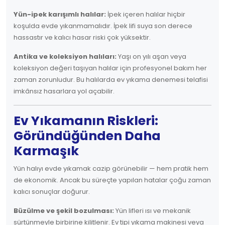
Yün-ipek karışımlı halılar:
İpek içeren halılar hiçbir
koşulda evde yıkanmamalıdır. İpek lifi suya son derece
hassastır ve kalıcı hasar riski çok yüksektir.
Antika ve koleksiyon halıları:
Yaşı on yılı aşan veya
koleksiyon değeri taşıyan halılar için profesyonel bakım her
zaman zorunludur. Bu halılarda ev yıkama denemesi telafisi
imkânsız hasarlara yol açabilir.
Ev Yıkamanın Riskleri:
Göründüğünden Daha
Karmaşık
Yün halıyı evde yıkamak cazip görünebilir — hem pratik hem
de ekonomik. Ancak bu süreçte yapılan hatalar çoğu zaman
kalıcı sonuçlar doğurur.
Büzülme ve şekil bozulması:
Yün lifleri ısı ve mekanik
sürtünmeyle birbirine kilitlenir. Ev tipi yıkama makinesi veya