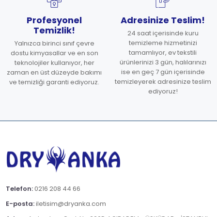
Profesyonel
Adresinize Teslim!
Temizlik!
24 saat içerisinde kuru
temizleme hizmetinizi
Yalnızca birinci sınıf çevre
tamamlıyor, ev tekstili
dostu kimyasallar ve en son
ürünlerinizi 3 gün, halılarınızı
teknolojiler kullanıyor, her
ise en geç 7 gün içerisinde
zaman en üst düzeyde bakımı
temizleyerek adresinize teslim
ve temizliği garanti ediyoruz.
ediyoruz!
Telefon:
0216 208 44 66
E-posta:
iletisim@dryanka.com