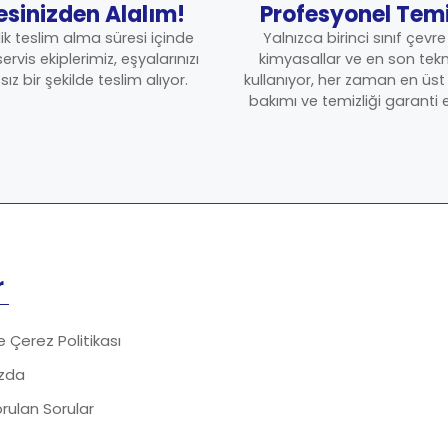
esinizden Alalım!
Profesyonel Temi
lik teslim alma süresi içinde
Yalnızca birinci sınıf çevr
rvis ekiplerimiz, eşyalarınızı
kimyasallar ve en son tekno
z bir şekilde teslim alıyor.
kullanıyor, her zaman en üs
bakımı ve temizliği garanti 
r
ve Çerez Politikası
zda
rulan Sorular