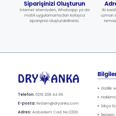
Siparişinizi Oluşturun
Adr
İnternet sitemizden, Whatsapp ya da
İki saat
mobil uygulamamızdan kolayca
uzman se
siparişinizi oluşturabilirsiniz.
temassı
Bilgile
Gizlilik 
Telefon:
0216 208 44 66
Hakkımı
E-posta:
iletisim@dryanka.com
Sıkça So
Adres:
Acıbadem Cad. No:220D
İletişim