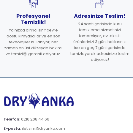
Profesyonel
Adresinize Teslim!
Temizlik!
24 saat içerisinde kuru
temizleme hizmetinizi
Yalnızca birinci sınıf çevre
tamamlıyor, ev tekstili
dostu kimyasallar ve en son
ürünlerinizi 3 gün, halılarınızı
teknolojiler kullanıyor, her
ise en geç 7 gün içerisinde
zaman en üst düzeyde bakımı
temizleyerek adresinize teslim
ve temizliği garanti ediyoruz.
ediyoruz!
Telefon:
0216 208 44 66
E-posta:
iletisim@dryanka.com