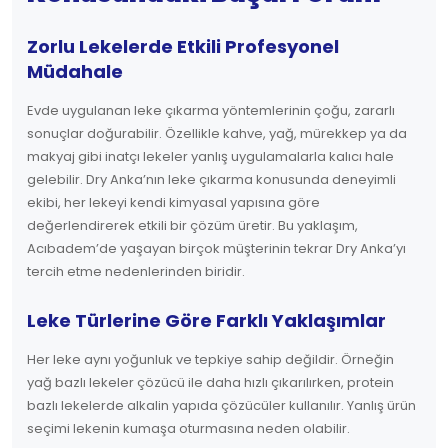
Zorlu Lekelerde Etkili Profesyonel
Müdahale
Evde uygulanan leke çıkarma yöntemlerinin çoğu, zararlı
sonuçlar doğurabilir. Özellikle kahve, yağ, mürekkep ya da
makyaj gibi inatçı lekeler yanlış uygulamalarla kalıcı hale
gelebilir. Dry Anka’nın leke çıkarma konusunda deneyimli
ekibi, her lekeyi kendi kimyasal yapısına göre
değerlendirerek etkili bir çözüm üretir. Bu yaklaşım,
Acıbadem’de yaşayan birçok müşterinin tekrar Dry Anka’yı
tercih etme nedenlerinden biridir.
Leke Türlerine Göre Farklı Yaklaşımlar
Her leke aynı yoğunluk ve tepkiye sahip değildir. Örneğin
yağ bazlı lekeler çözücü ile daha hızlı çıkarılırken, protein
bazlı lekelerde alkalin yapıda çözücüler kullanılır. Yanlış ürün
seçimi lekenin kumaşa oturmasına neden olabilir.