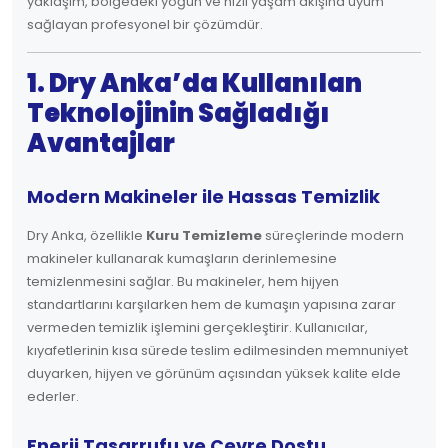
yaklaşım, bölgedeki yoğun ve hızlı yaşam akışına uyum
sağlayan profesyonel bir çözümdür.
1. Dry Anka’da Kullanılan
Teknolojinin Sağladığı
Avantajlar
Modern Makineler ile Hassas Temizlik
Dry Anka, özellikle
Kuru Temizleme
süreçlerinde modern
makineler kullanarak kumaşların derinlemesine
temizlenmesini sağlar. Bu makineler, hem hijyen
standartlarını karşılarken hem de kumaşın yapısına zarar
vermeden temizlik işlemini gerçekleştirir. Kullanıcılar,
kıyafetlerinin kısa sürede teslim edilmesinden memnuniyet
duyarken, hijyen ve görünüm açısından yüksek kalite elde
ederler.
Enerji Tasarrufu ve Çevre Dostu