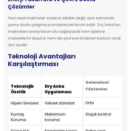
Çözümler
Yeni nesil makineler sadece etkililik değil, aynı zamanda
çevre dostu çalışma prensipleriyle tercih edilir. Dry Anka'nın
makineleri enerji tasarrufu sağlayarak hem işletme
maliyetlerini düşürür hem de çevreye bırakılan karbon ayak
izini azaltır.
Teknoloji Avantajları
Karşılaştırması
Geleneksel
Teknolojik
Dry Anka
Yöntemler
Özellik
Uygulaması
Orta
Hijyen Seviyesi
Yüksek standart
Kumaş
Maksimum
Düşük kontrol
Koruma
koruma
Süreç Hızı
Kısa teslim süresi
Daha uzun