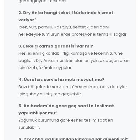
gün sağlayabilmektedir.
2. Dry Anka hangi tekstil türlerinde hizmet
veriyor?
İpek, yün, pamuk, kaz tüyü, sentetik, deri dahil
neredeyse tüm ürünlerde profesyonel temizlik sağlar.
3. Leke çıkarma garantisi var mı?
Her lekenin çıkarılabilirliği kumaşa ve lekenin türüne
bağlıdır; Dry Anka, mümkün olan en yüksek başarı oranı
için özel çözümler uygular.
4. Ücretsiz servis hizmeti mevcut mu?
Bazı bölgelerde servis imkânı sunulmaktadır; detaylar
için şubeyle iletişime geçilebilir.
5. Acıbadem’de gece geç saatte teslimat
yapılabiliyor mu?
Yoğunluk durumuna göre esnek teslim saatleri
sunulabilir.
6. Dry Anka’da kullanılan kimyasallar güvenli mi?