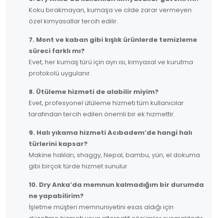
Koku bırakmayan, kumaşa ve cilde zarar vermeyen
özel kimyasallar tercih edilir.
7. Mont ve kaban gibi kışlık ürünlerde temizleme
süreci farklı mı?
Evet, her kumaş türü için ayrı ısı, kimyasal ve kurutma
protokolü uygulanır.
8. Ütüleme hizmeti de alabilir miyim?
Evet, profesyonel ütüleme hizmeti tüm kullanıcılar
tarafından tercih edilen önemli bir ek hizmettir.
9. Halı yıkama hizmeti Acıbadem’de hangi halı
türlerini kapsar?
Makine halıları, shaggy, Nepal, bambu, yün, el dokuma
gibi birçok türde hizmet sunulur.
10. Dry Anka’da memnun kalmadığım bir durumda
ne yapabilirim?
İşletme müşteri memnuniyetini esas aldığı için