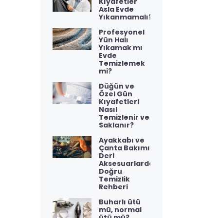
Kıyafetler
Asla Evde
Yıkanmamalı?
Profesyonel
Yün Halı
Yıkamak mı
Evde
Temizlemek
mi?
Düğün ve
Özel Gün
Kıyafetleri
Nasıl
Temizlenir ve
Saklanır?
Ayakkabı ve
Çanta Bakımı:
Deri
Aksesuarlarda
Doğru
Temizlik
Rehberi
Buharlı ütü
mü, normal
ütü mü?