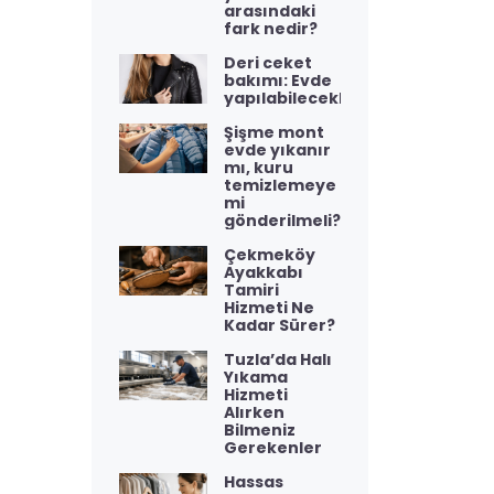
arasındaki
fark nedir?
Deri ceket
bakımı: Evde
yapılabilecekler
Şişme mont
evde yıkanır
mı, kuru
temizlemeye
mi
gönderilmeli?
Çekmeköy
Ayakkabı
Tamiri
Hizmeti Ne
Kadar Sürer?
Tuzla’da Halı
Yıkama
Hizmeti
Alırken
Bilmeniz
Gerekenler
Hassas