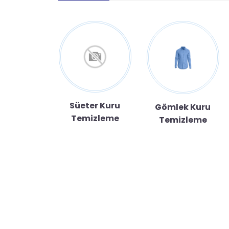
Süeter Kuru
ek İpek
Gömlek Kuru
Temizleme
Kuru
Temizleme
izleme