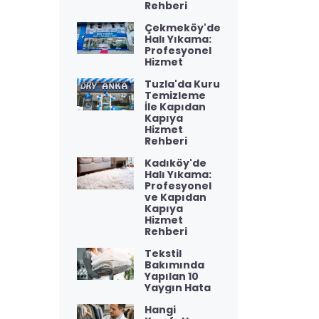
Rehberi
Çekmeköy'de
Halı Yıkama:
Profesyonel
Hizmet
Tuzla'da Kuru
Temizleme
İle Kapıdan
Kapıya
Hizmet
Rehberi
Kadıköy'de
Halı Yıkama:
Profesyonel
ve Kapıdan
Kapıya
Hizmet
Rehberi
Tekstil
Bakımında
Yapılan 10
Yaygın Hata
Hangi