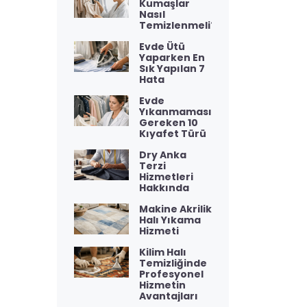
Kumaşlar
Nasıl
Temizlenmeli?
Evde Ütü
Yaparken En
Sık Yapılan 7
Hata
Evde
Yıkanmaması
Gereken 10
Kıyafet Türü
Dry Anka
Terzi
Hizmetleri
Hakkında
Makine Akrilik
Halı Yıkama
Hizmeti
Kilim Halı
Temizliğinde
Profesyonel
Hizmetin
Avantajları