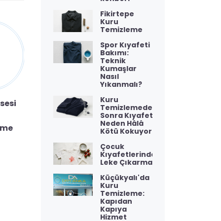
Fikirtepe
Kuru
Temizleme
Spor Kıyafeti
Bakımı:
Teknik
Kumaşlar
Nasıl
Yıkanmalı?
Spor Ayakkabı
Kuru
sesi
Asçı Önlügü
Temizlemeden
Kuru
Kuru
Sonra Kıyafet
Temizleme
Neden Hâlâ
eme
Temizleme
Kötü Kokuyor?
Çocuk
Kıyafetlerinde
Leke Çıkarma
Küçükyalı'da
Kuru
Temizleme:
Kapıdan
Kapıya
Hizmet