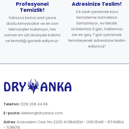
Profesyonel
Adresinize Teslim!
Temizlik!
24 saat içerisinde kuru
temizleme hizmetinizi
Yalnızca birinci sınıf çevre
tamamlıyor, ev tekstili
dostu kimyasallar ve en son
ürünlerinizi 3 gün, halılarınızı
teknolojiler kullanıyor, her
ise en geç 7 gün içerisinde
zaman en üst düzeyde bakımı
temizleyerek adresinize teslim
ve temizliği garanti ediyoruz.
ediyoruz!
Telefon:
0216 208 44 66
E-posta:
iletisim@dryanka.com
Adres:
Acıbadem Cad. No:220D ACIBADEM - ÜSKÜDAR - İSTANBUL
- TÜRKİYE