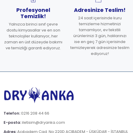
Profesyonel
Adresinize Teslim!
Temizlik!
24 saat içerisinde kuru
temizleme hizmetinizi
Yalnızca birinci sınıf çevre
tamamlıyor, ev tekstili
dostu kimyasallar ve en son
ürünlerinizi 3 gün, halılarınızı
teknolojiler kullanıyor, her
ise en geç 7 gün içerisinde
zaman en üst düzeyde bakımı
temizleyerek adresinize teslim
ve temizliği garanti ediyoruz.
ediyoruz!
Telefon:
0216 208 44 66
E-posta:
iletisim@dryanka.com
Adres:
Acıbadem Cad. No:220D ACIBADEM - ÜSKÜDAR - İSTANBUL