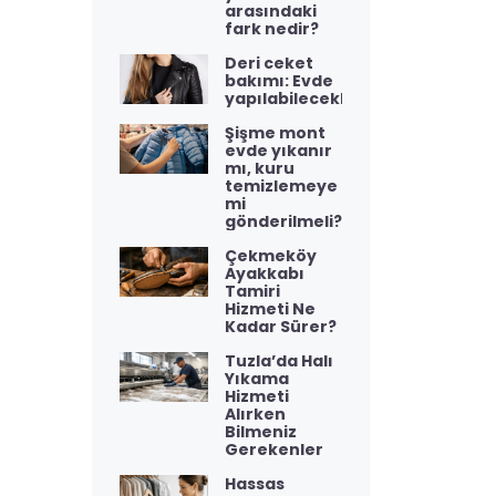
arasındaki
fark nedir?
Deri ceket
bakımı: Evde
yapılabilecekler
Şişme mont
evde yıkanır
mı, kuru
temizlemeye
mi
gönderilmeli?
Çekmeköy
Ayakkabı
Tamiri
Hizmeti Ne
Kadar Sürer?
Tuzla’da Halı
Yıkama
Hizmeti
Alırken
Bilmeniz
Gerekenler
Hassas