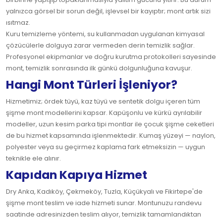
yalnızca görsel bir sorun değil, işlevsel bir kayıptır; mont artık sizi
ısıtmaz.
Kuru temizleme yöntemi, su kullanmadan uygulanan kimyasal
çözücülerle dolguya zarar vermeden derin temizlik sağlar.
Profesyonel ekipmanlar ve doğru kurutma protokolleri sayesinde
mont, temizlik sonrasında ilk günkü dolgunluğuna kavuşur.
Hangi Mont Türleri İşleniyor?
Hizmetimiz; ördek tüyü, kaz tüyü ve sentetik dolgu içeren tüm
şişme mont modellerini kapsar. Kapüşonlu ve kürkü ayrılabilir
modeller, uzun kesim parka tipi montlar ile çocuk şişme ceketleri
de bu hizmet kapsamında işlenmektedir. Kumaş yüzeyi — naylon,
polyester veya su geçirmez kaplama fark etmeksizin — uygun
teknikle ele alınır.
Kapıdan Kapıya Hizmet
Dry Anka, Kadıköy, Çekmeköy, Tuzla, Küçükyalı ve Fikirtepe'de
şişme mont teslim ve iade hizmeti sunar. Montunuzu randevu
saatinde adresinizden teslim alıyor, temizlik tamamlandıktan