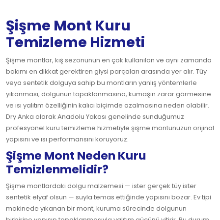
Şişme Mont Kuru
Temizleme Hizmeti
Şişme montlar, kış sezonunun en çok kullanılan ve aynı zamanda
bakımı en dikkat gerektiren giysi parçaları arasında yer alır. Tüy
veya sentetik dolguya sahip bu montların yanlış yöntemlerle
yıkanması; dolgunun topaklanmasına, kumaşın zarar görmesine
ve ısı yalıtım özelliğinin kalıcı biçimde azalmasına neden olabilir.
Dry Anka olarak Anadolu Yakası genelinde sunduğumuz
profesyonel kuru temizleme hizmetiyle şişme montunuzun orijinal
yapısını ve ısı performansını koruyoruz.
Şişme Mont Neden Kuru
Temizlenmelidir?
Şişme montlardaki dolgu malzemesi — ister gerçek tüy ister
sentetik elyaf olsun — suyla temas ettiğinde yapısını bozar. Ev tipi
makinede yıkanan bir mont, kuruma sürecinde dolgunun
birbirine yapışıp topaklanmasıyla yalıtım gücünü yitirir. Bu durum