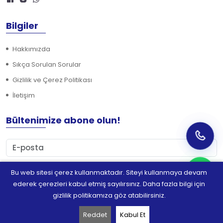
Bilgiler
Hakkımızda
Sıkça Sorulan Sorular
Gizlilik ve Çerez Politikası
İletişim
Bültenimize abone olun!
Bu web sitesi çerez kullanmaktadır. Siteyi kullanmaya devam
Abone Ol
ederek çerezleri kabul etmiş sayılırsınız. Daha fazla bilgi için
gizlilik politikamıza göz atabilirsiniz.
Reddet
Kabul Et
©
2026
DRY ANKA