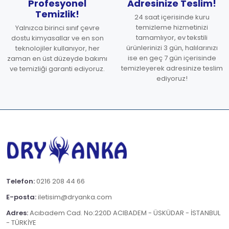
Profesyonel
Adresinize Teslim!
Temizlik!
24 saat içerisinde kuru
temizleme hizmetinizi
Yalnızca birinci sınıf çevre
tamamlıyor, ev tekstili
dostu kimyasallar ve en son
ürünlerinizi 3 gün, halılarınızı
teknolojiler kullanıyor, her
ise en geç 7 gün içerisinde
zaman en üst düzeyde bakımı
temizleyerek adresinize teslim
ve temizliği garanti ediyoruz.
ediyoruz!
Telefon:
0216 208 44 66
E-posta:
iletisim@dryanka.com
Adres:
Acıbadem Cad. No:220D ACIBADEM - ÜSKÜDAR - İSTANBUL
- TÜRKİYE