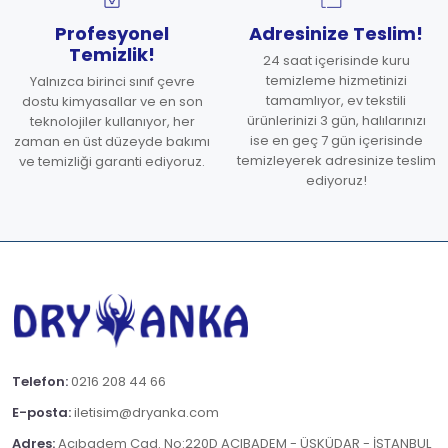
Profesyonel
Adresinize Teslim!
Temizlik!
24 saat içerisinde kuru
temizleme hizmetinizi
Yalnızca birinci sınıf çevre
tamamlıyor, ev tekstili
dostu kimyasallar ve en son
ürünlerinizi 3 gün, halılarınızı
teknolojiler kullanıyor, her
ise en geç 7 gün içerisinde
zaman en üst düzeyde bakımı
temizleyerek adresinize teslim
ve temizliği garanti ediyoruz.
ediyoruz!
Telefon:
0216 208 44 66
E-posta:
iletisim@dryanka.com
Adres:
Acıbadem Cad. No:220D ACIBADEM - ÜSKÜDAR - İSTANBUL