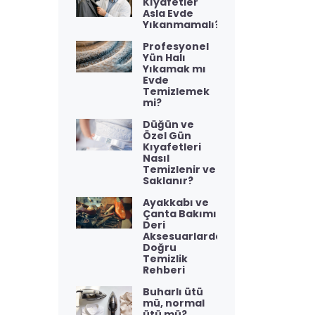
Kıyafetler
Asla Evde
Yıkanmamalı?
Profesyonel
Yün Halı
Yıkamak mı
Evde
Temizlemek
mi?
Düğün ve
Özel Gün
Kıyafetleri
Nasıl
Temizlenir ve
Saklanır?
Ayakkabı ve
Çanta Bakımı:
Deri
Aksesuarlarda
Doğru
Temizlik
Rehberi
Buharlı ütü
mü, normal
ütü mü?