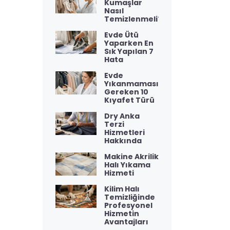
Kumaşlar
Nasıl
Temizlenmeli?
Evde Ütü
Yaparken En
Sık Yapılan 7
Hata
Evde
Yıkanmaması
Gereken 10
Kıyafet Türü
Dry Anka
Terzi
Hizmetleri
Hakkında
Makine Akrilik
Halı Yıkama
Hizmeti
Kilim Halı
Temizliğinde
Profesyonel
Hizmetin
Avantajları