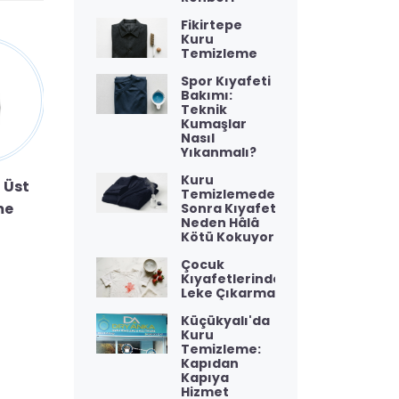
Fikirtepe
Kuru
Temizleme
Spor Kıyafeti
Bakımı:
Teknik
Kumaşlar
Nasıl
Yıkanmalı?
Kuru
T
 Üst
Kaban
Pantolon
Temizlemeden
me
Ütüleme
Ütüleme
Sonra Kıyafet
Neden Hâlâ
Kötü Kokuyor?
Çocuk
Kıyafetlerinde
Leke Çıkarma
Küçükyalı'da
Kuru
Temizleme:
Kapıdan
Kapıya
Hizmet