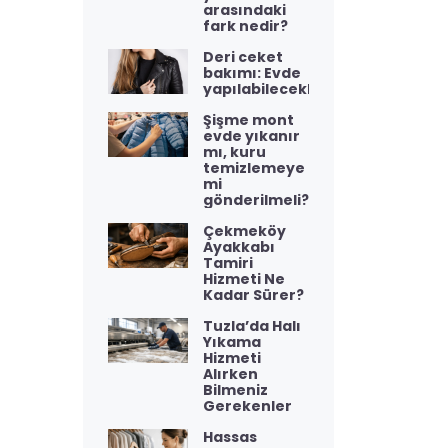
arasındaki
fark nedir?
Deri ceket
bakımı: Evde
yapılabilecekler
Şişme mont
evde yıkanır
mı, kuru
temizlemeye
mi
gönderilmeli?
Çekmeköy
Ayakkabı
Tamiri
Hizmeti Ne
Kadar Sürer?
Tuzla’da Halı
Yıkama
Hizmeti
Alırken
Bilmeniz
Gerekenler
Hassas