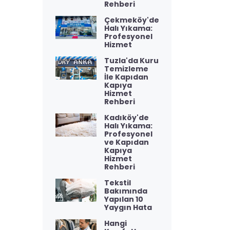
Rehberi
Çekmeköy'de
Halı Yıkama:
Profesyonel
Hizmet
Tuzla'da Kuru
Temizleme
İle Kapıdan
Kapıya
Hizmet
Rehberi
Kadıköy'de
Halı Yıkama:
Profesyonel
ve Kapıdan
Kapıya
Hizmet
Rehberi
Tekstil
Bakımında
Yapılan 10
Yaygın Hata
Hangi