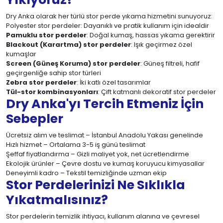
Dry Anka olarak her türlü stor perde yıkama hizmetini sunuyoruz:
Polyester stor perdeler: Dayanıklı ve pratik kullanım için idealdir
Pamuklu stor perdeler
: Doğal kumaş, hassas yıkama gerektirir
Blackout (Karartma) stor perdeler
: Işık geçirmez özel
kumaşlar
Screen (Güneş Koruma) stor perdeler
: Güneş filtreli, hafif
geçirgenliğe sahip stor türleri
Zebra stor perdeler
: İki katlı özel tasarımlar
Tül-stor kombinasyonları
: Çift katmanlı dekoratif stor perdeler
Dry Anka'yı Tercih Etmeniz İçin
Sebepler
Ücretsiz alım ve teslimat – İstanbul Anadolu Yakası genelinde
Hızlı hizmet – Ortalama 3-5 iş günü teslimat
Şeffaf fiyatlandırma – Gizli maliyet yok, net ücretlendirme
Ekolojik ürünler – Çevre dostu ve kumaş koruyucu kimyasallar
Deneyimli kadro – Tekstil temizliğinde uzman ekip
Stor Perdelerinizi Ne Sıklıkla
Yıkatmalısınız?
Stor perdelerin temizlik ihtiyacı, kullanım alanına ve çevresel