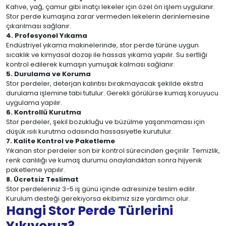
Kahve, yağ, çamur gibi inatçı lekeler için özel ön işlem uygulanır.
Stor perde kumaşına zarar vermeden lekelerin derinlemesine
çıkarılması sağlanır.
4. Profesyonel Yıkama
Endüstriyel yıkama makinelerinde, stor perde türüne uygun
sıcaklık ve kimyasal dozajı ile hassas yıkama yapılır. Su sertliği
kontrol edilerek kumaşın yumuşak kalması sağlanır.
5. Durulama ve Koruma
Stor perdeler, deterjan kalıntısı bırakmayacak şekilde ekstra
durulama işlemine tabi tutulur. Gerekli görülürse kumaş koruyucu
uygulama yapılır.
6. Kontrollü Kurutma
Stor perdeler, şekil bozukluğu ve büzülme yaşanmaması için
düşük ısılı kurutma odasında hassasiyetle kurutulur.
7. Kalite Kontrol ve Paketleme
Yıkanan stor perdeler son bir kontrol sürecinden geçirilir. Temizlik,
renk canlılığı ve kumaş durumu onaylandıktan sonra hijyenik
paketleme yapılır.
8. Ücretsiz Teslimat
Stor perdeleriniz 3-5 iş günü içinde adresinize teslim edilir.
Kurulum desteği gerekiyorsa ekibimiz size yardımcı olur.
Hangi Stor Perde Türlerini
Yıkıyoruz?