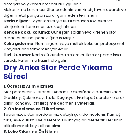
deterjan ve yıkama prosedürü uygulanır
Mekanizma koruması: Stor perdenin yan zincir, tavan aparatı ve
diğer metal parçaları zarar görmeden temizlenir
Derin hijyen:
Ev yöntemleriyle ulaşılamayan toz, akar ve
alerjenlerin tamamen uzaklaştırılması
Renk ve doku koruma:
Güneşten solan veya kirlenen stor
perdeler orijinal parlaklığına kavuşur
Koku giderme:
Nem, sigara veya mutfak kokuları profesyonel
kimyasallarla tamamen yok edilir
Hızlı kuruma:
Kontrollü kurutma sistemleri ile stor perde kısa
sürede kullanıma hazır hale gelir
Dry Anka Stor Perde Yıkama
Süreci
1. Ücretsiz Alım Hizmeti
Stor perdeleriniz, İstanbul Anadolu Yakası'ndaki adresinizden
(Kadıköy, Çekmeköy, Tuzla, Küçükyalı, Fikirtepe) ücretsiz olarak
alınır. Randevu için iletişime geçmeniz yeterlidir.
2. Ön İnceleme ve Etiketleme
Tesisimizde stor perdeleriniz detaylı şekilde incelenir. Kumaş
türü, leke durumu ve özel temizlik ihtiyaçları belirlenir. Her ürün
etiketlenerek kayıt altına alınır.
3. Leke Çıkarma Ön İşlemi