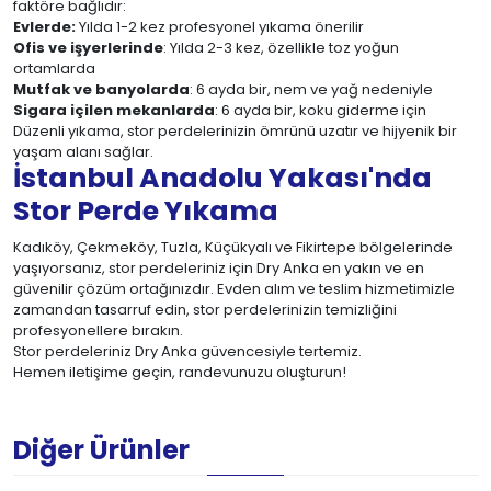
faktöre bağlıdır:
Evlerde:
Yılda 1-2 kez profesyonel yıkama önerilir
Ofis ve işyerlerinde
: Yılda 2-3 kez, özellikle toz yoğun
ortamlarda
Mutfak ve banyolarda
: 6 ayda bir, nem ve yağ nedeniyle
Sigara içilen mekanlarda
: 6 ayda bir, koku giderme için
Düzenli yıkama, stor perdelerinizin ömrünü uzatır ve hijyenik bir
yaşam alanı sağlar.
İstanbul Anadolu Yakası'nda
Stor Perde Yıkama
Kadıköy, Çekmeköy, Tuzla, Küçükyalı ve Fikirtepe bölgelerinde
yaşıyorsanız, stor perdeleriniz için Dry Anka en yakın ve en
güvenilir çözüm ortağınızdır. Evden alım ve teslim hizmetimizle
zamandan tasarruf edin, stor perdelerinizin temizliğini
profesyonellere bırakın.
Stor perdeleriniz Dry Anka güvencesiyle tertemiz.
Hemen iletişime geçin, randevunuzu oluşturun!
Diğer Ürünler