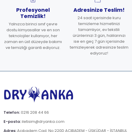
Profesyonel
Adresinize Teslim!
Temizlik!
24 saat içerisinde kuru
temizleme hizmetinizi
Yalnızca birinci sınıf çevre
tamamlıyor, ev tekstili
dostu kimyasallar ve en son
ürünlerinizi 3 gün, halılarınızı
teknolojiler kullanıyor, her
ise en geç 7 gün içerisinde
zaman en üst düzeyde bakımı
temizleyerek adresinize teslim
ve temizliği garanti ediyoruz.
ediyoruz!
Telefon:
0216 208 44 66
E-posta:
iletisim@dryanka.com
Adres:
Acıbadem Cad. No:220D ACIBADEM - ÜSKÜDAR - İSTANBUL