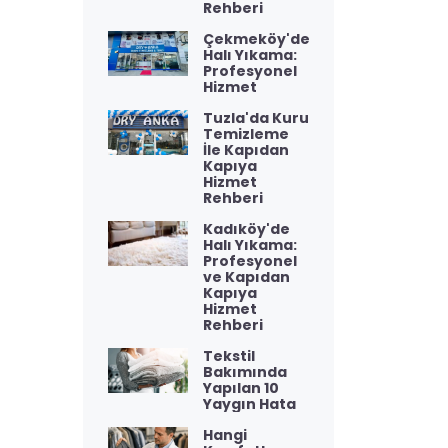
Rehberi
Çekmeköy'de
Halı Yıkama:
Profesyonel
Hizmet
Tuzla'da Kuru
Temizleme
İle Kapıdan
Kapıya
Hizmet
Rehberi
Kadıköy'de
Halı Yıkama:
Profesyonel
ve Kapıdan
Kapıya
Hizmet
Rehberi
Tekstil
Bakımında
Yapılan 10
Yaygın Hata
Hangi