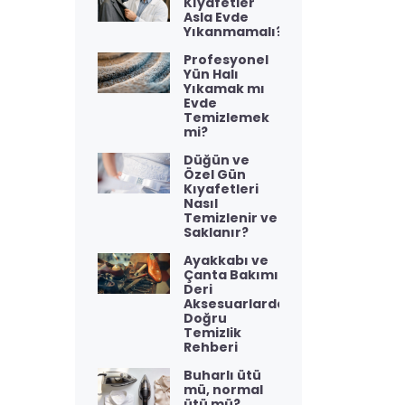
Kıyafetler
Asla Evde
Yıkanmamalı?
Profesyonel
Yün Halı
Yıkamak mı
Evde
Temizlemek
mi?
Düğün ve
Özel Gün
Kıyafetleri
Nasıl
Temizlenir ve
Saklanır?
Ayakkabı ve
Çanta Bakımı:
Deri
Aksesuarlarda
Doğru
Temizlik
Rehberi
Buharlı ütü
mü, normal
ütü mü?