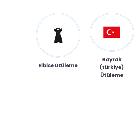
Bayrak
man Üst
Elbise Ütüleme
(türkiye)
üleme
Ütüleme