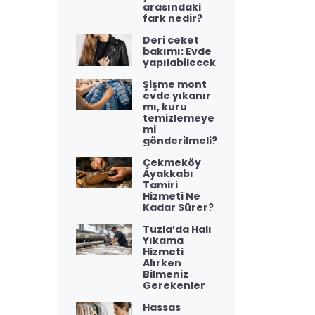
arasındaki
fark nedir?
Deri ceket
bakımı: Evde
yapılabilecekler
Şişme mont
evde yıkanır
mı, kuru
temizlemeye
mi
gönderilmeli?
Çekmeköy
Ayakkabı
Tamiri
Hizmeti Ne
Kadar Sürer?
Tuzla’da Halı
Yıkama
Hizmeti
Alırken
Bilmeniz
Gerekenler
Hassas