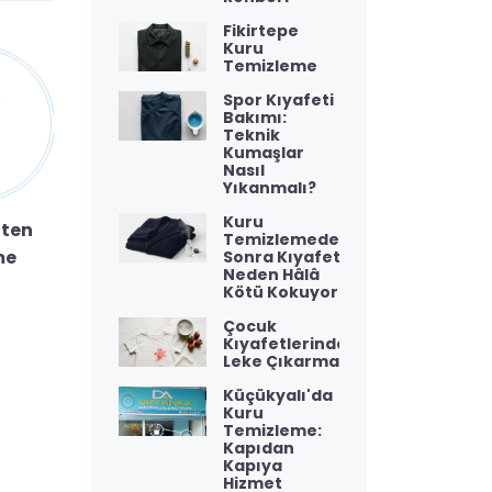
Fikirtepe
Kuru
Temizleme
Spor Kıyafeti
Bakımı:
Teknik
Kumaşlar
Nasıl
Yıkanmalı?
Kuru
aten
Şort Ütüleme
Etek Pileli
Temizlemeden
me
Ütüleme
Sonra Kıyafet
Neden Hâlâ
Kötü Kokuyor?
Çocuk
Kıyafetlerinde
Leke Çıkarma
Küçükyalı'da
Kuru
Temizleme:
Kapıdan
Kapıya
Hizmet