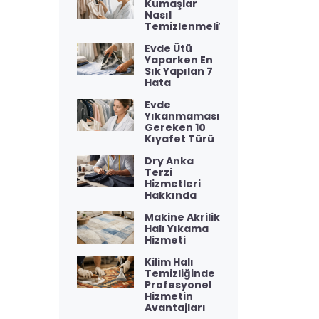
Kumaşlar
Nasıl
Temizlenmeli?
Evde Ütü
Yaparken En
Sık Yapılan 7
Hata
Evde
Yıkanmaması
Gereken 10
Kıyafet Türü
Dry Anka
Terzi
Hizmetleri
Hakkında
Makine Akrilik
Halı Yıkama
Hizmeti
Kilim Halı
Temizliğinde
Profesyonel
Hizmetin
Avantajları