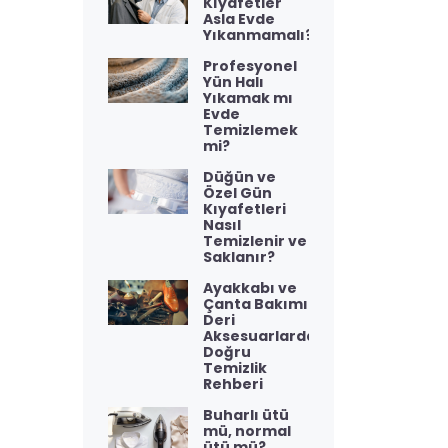
Kıyafetler
Asla Evde
Yıkanmamalı?
Profesyonel
Yün Halı
Yıkamak mı
Evde
Temizlemek
mi?
Düğün ve
Özel Gün
Kıyafetleri
Nasıl
Temizlenir ve
Saklanır?
Ayakkabı ve
Çanta Bakımı:
Deri
Aksesuarlarda
Doğru
Temizlik
Rehberi
Buharlı ütü
mü, normal
ütü mü?