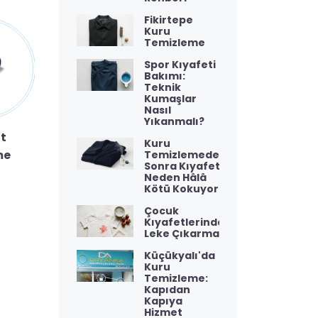
Fikirtepe
Kuru
Temizleme
Spor Kıyafeti
Bakımı:
Teknik
Kumaşlar
Nasıl
Yıkanmalı?
t
Yatak Örtüsü
Abiye Elbise
Kuru
me
Ütüleme
Ütüleme
Temizlemeden
Sonra Kıyafet
Neden Hâlâ
Kötü Kokuyor?
Çocuk
Kıyafetlerinde
Leke Çıkarma
Küçükyalı'da
Kuru
Temizleme:
Kapıdan
Kapıya
Hizmet