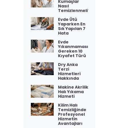
Kumaşlar
Nasıl
Temizlenmeli?
Evde Ütü
Yaparken En
Sık Yapılan 7
Hata
Evde
Yıkanmaması
Gereken 10
Kıyafet Türü
Dry Anka
Terzi
Hizmetleri
Hakkında
Makine Akrilik
Halı Yıkama
Hizmeti
Kilim Halı
Temizliğinde
Profesyonel
Hizmetin
Avantajları