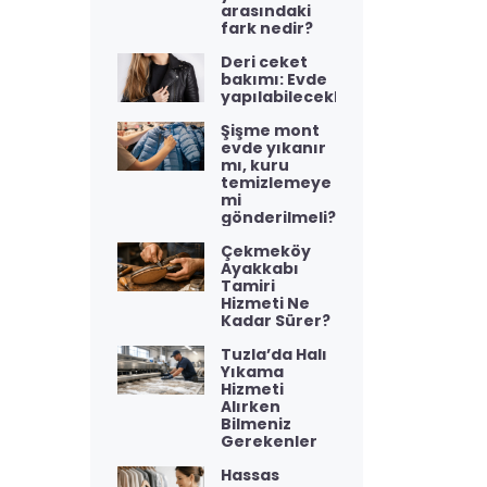
arasındaki
fark nedir?
Deri ceket
bakımı: Evde
yapılabilecekler
Şişme mont
evde yıkanır
mı, kuru
temizlemeye
mi
gönderilmeli?
Çekmeköy
Ayakkabı
Tamiri
Hizmeti Ne
Kadar Sürer?
Tuzla’da Halı
Yıkama
Hizmeti
Alırken
Bilmeniz
Gerekenler
Hassas