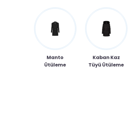
r Ütüleme
Manto
Kaban Kaz
Ütüleme
Tüyü Ütüleme