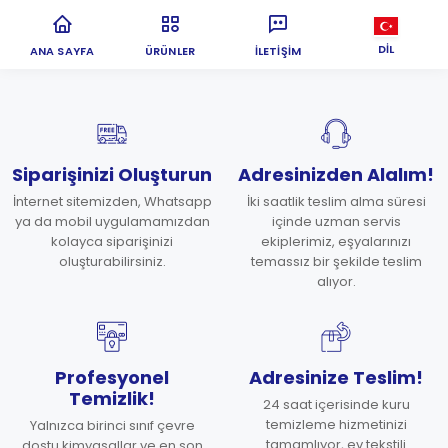
DIL
ANA SAYFA
ÜRÜNLER
İLETIŞIM
Siparişinizi Oluşturun
Adresinizden Alalım!
İnternet sitemizden, Whatsapp
İki saatlik teslim alma süresi
ya da mobil uygulamamızdan
içinde uzman servis
kolayca siparişinizi
ekiplerimiz, eşyalarınızı
oluşturabilirsiniz.
temassız bir şekilde teslim
alıyor.
Profesyonel
Adresinize Teslim!
Temizlik!
24 saat içerisinde kuru
temizleme hizmetinizi
Yalnızca birinci sınıf çevre
tamamlıyor, ev tekstili
dostu kimyasallar ve en son