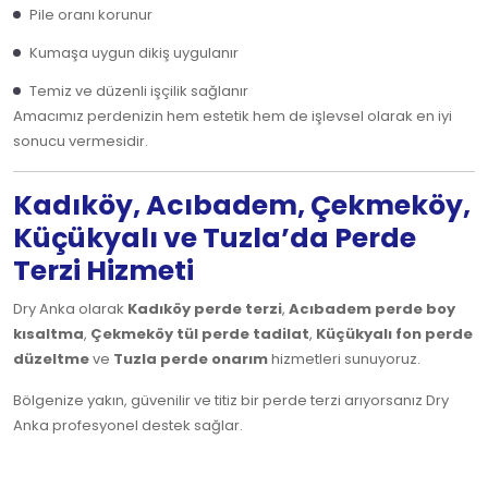
Pile oranı korunur
Kumaşa uygun dikiş uygulanır
Temiz ve düzenli işçilik sağlanır
Amacımız perdenizin hem estetik hem de işlevsel olarak en iyi
sonucu vermesidir.
Kadıköy, Acıbadem, Çekmeköy,
Küçükyalı ve Tuzla’da Perde
Terzi Hizmeti
Dry Anka olarak
Kadıköy perde terzi
,
Acıbadem perde boy
kısaltma
,
Çekmeköy tül perde tadilat
,
Küçükyalı fon perde
düzeltme
ve
Tuzla perde onarım
hizmetleri sunuyoruz.
Bölgenize yakın, güvenilir ve titiz bir perde terzi arıyorsanız Dry
Anka profesyonel destek sağlar.